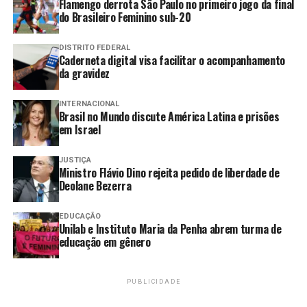
Flamengo derrota São Paulo no primeiro jogo da final
Compartilhar
do Brasileiro Feminino sub-20
DISTRITO FEDERAL
Caderneta digital visa facilitar o acompanhamento
da gravidez
PRÓXIMO
Copa Libertadores 2026 terá a participação de seis
clubes brasileiros
INTERNACIONAL
Brasil no Mundo discute América Latina e prisões
ANTERIOR
em Israel
Início da principal competição de futebol universitário
em capital nordestina
JUSTIÇA
Ministro Flávio Dino rejeita pedido de liberdade de
Deolane Bezerra
EDUCAÇÃO
Unilab e Instituto Maria da Penha abrem turma de
educação em gênero
PUBLICIDADE