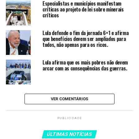
Especialistas e municípios manifestam
também uma zona de paz e
críticas ao projeto de lei sobre minerais
cooperação. E esse aspecto
críticos
de cooperação, no nosso
Lula defende o fim da jornada 6×1 e afirma
entendimento, não
que benefícios devem ser ampliados para
todos, não apenas para os ricos.
desenvolveu todo o
potencial que tinha que
Lula afirma que os mais pobres não devem
desenvolver”, avaliou o
arcar com as consequências das guerras.
embaixador Carlos Márcio
Bicalho Cozendey,
secretário de Assuntos
VER COMENTÁRIOS
Multilaterais Políticos do
Ministério das Relações
PUBLICIDADE
Exteriores.
ÚLTIMAS NOTÍCIAS