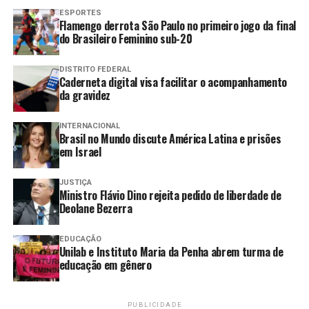
ESPORTES
Flamengo derrota São Paulo no primeiro jogo da final
LEIA TAMBÉM
do Brasileiro Feminino sub-20
Lula afirma que Brasil não é
DISTRITO FEDERAL
menor nem menos competitivo
Caderneta digital visa facilitar o acompanhamento
que outros países
da gravidez
Especialistas e municípios
INTERNACIONAL
manifestam críticas ao projeto de
Brasil no Mundo discute América Latina e prisões
lei sobre minerais críticos
em Israel
Lula defende o fim da jornada
JUSTIÇA
6×1 e afirma que benefícios
Ministro Flávio Dino rejeita pedido de liberdade de
devem ser ampliados para todos,
Deolane Bezerra
não apenas para os ricos.
EDUCAÇÃO
Lula afirma que os mais pobres
Unilab e Instituto Maria da Penha abrem turma de
não devem arcar com as
educação em gênero
consequências das guerras.
Douglas Ruas é eleito presidente
PUBLICIDADE