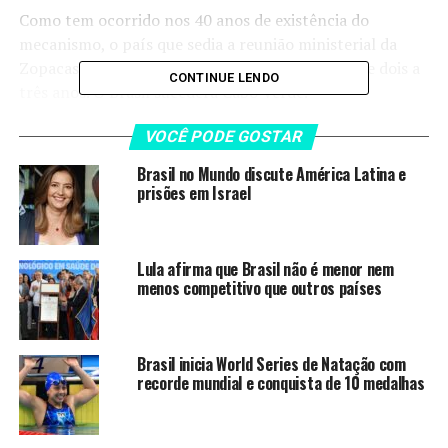
Como tem ocorrido nos 40 anos de existência do
mecanismo, o país que sedia a reunião ministerial da
Zopacas assume a presidência por um período de dois a
CONTINUE LENDO
três anos. O Brasil sucederá Cabo Verde.
Com a diminuição dos riscos de conflitos bélicos entre os
VOCÊ PODE GOSTAR
24 países da região, a expectativa da chancelaria
Brasil no Mundo discute América Latina e
brasileira é aumentar a cooperação.
prisões em Israel
“São 40 anos em que os
países das Nações Unidas,
Lula afirma que Brasil não é menor nem
menos competitivo que outros países
por consenso, têm repetido
essa declaração [da região
sem armas de grande
Brasil inicia World Series de Natação com
recorde mundial e conquista de 10 medalhas
potencial destrutivo]. No
entanto, [a Zopacas é