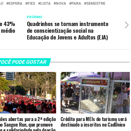
ÃO
ESPERA
FIES
LISTA
NOVA
PARA
SEMESTRE
PRÓXIMO
de 43%
Quadrinhos se tornam instrumento
o médio
de conscientização social na
Educação de Jovens e Adultos (EJA)
OCÊ PODE GOSTAR
ções abertas para a 2ª edição
Crédito para MEIs do turismo será
no Sangue Run, que promove
destinado a inscritos no CadÚnico
e e solidariedade pela doação