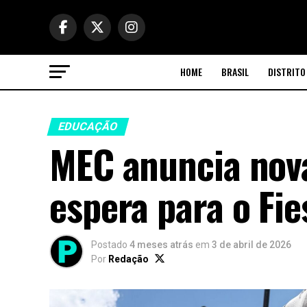
HOME
BRASIL
DISTRITO
EDUCAÇÃO
MEC anuncia nova
espera para o Fie
Postado
4 meses atrás
em
3 de abril de 2026
Por
Redação