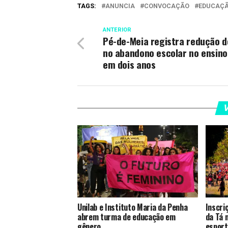
TAGS:
ANUNCIA
CONVOCAÇÃO
EDUCAÇ
ANTERIOR
Pé-de-Meia registra redução 
no abandono escolar no ensin
em dois anos
V
Unilab e Instituto Maria da Penha
Inscri
abrem turma de educação em
da Tá 
gênero
esport