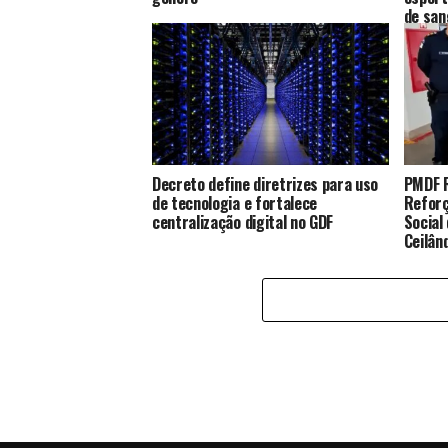
de san
Decreto define diretrizes para uso
PMDF R
de tecnologia e fortalece
Reforç
centralização digital no GDF
Social
Ceilân