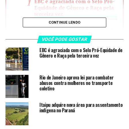
EBC é agraciada com o Selo Pró-
Equidade de Gênero e Raça pela
terceira vez
CONTINUE LENDO
Rio de Janeiro aprova lei para
combater abusos contra mulheres
no transporte coletivo
VOCÊ PODE GOSTAR
Itaipu adquire nova área para
EBC é agraciada com o Selo Pró-Equidade de
assentamento indígena no
Gênero e Raça pela terceira vez
Paraná
Brasil e Espanha firmam acordo
para promover igualdade de
Rio de Janeiro aprova lei para combater
gênero e combater a misoginia
abusos contra mulheres no transporte
coletivo
Desafios persistem na garantia de
direitos trabalhistas no campo
Itaipu adquire nova área para assentamento
indígena no Paraná
tvBrasil