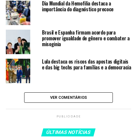
Dia Mundial da Hemofilia destaca a
|
importância do diagnóstico precoce
carta de serviços
Brasil e Espanha firmam acordo para
|
promover igualdade de gênero e combater a
misoginia
transparência
POR – Português
Lula destaca os riscos das apostas digitais
e das big techs para famílias e a democracia
ENG – English
ESP – Español
Últimas Notícias
VER COMENTÁRIOS
|
Cultura
PUBLICIDADE
Direitos Humanos
Economia
ÚLTIMAS NOTÍCIAS