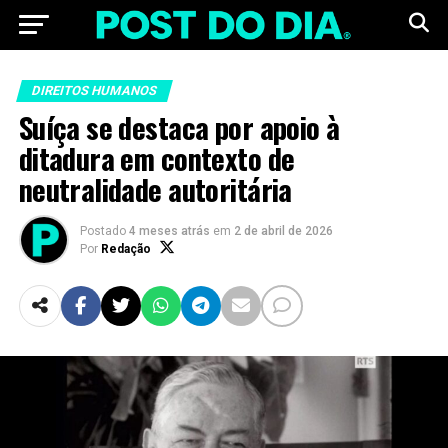
DIREITOS HUMANOS
Suíça se destaca por apoio à
ditadura em contexto de
neutralidade autoritária
Postado
4 meses atrás
em
2 de abril de 2026
Por
Redação