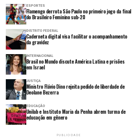
Educação
ESPORTES
Esportes
Flamengo derrota São Paulo no primeiro jogo da final
Geral
do Brasileiro Feminino sub-20
Internacional
Justiça
DISTRITO FEDERAL
Caderneta digital visa facilitar o acompanhamento
Meio Ambiente
da gravidez
Política
Saúde
INTERNACIONAL
Brasil no Mundo discute América Latina e prisões
Versão em áudio
em Israel
De camisa polo, sentado em uma varanda, cercado de
JUSTIÇA
Ministro Flávio Dino rejeita pedido de liberdade de
folhagens tropicais e a três dias do verão carioca de
Deolane Bezerra
1970, o empresário suíço Anton Von Salis, então
presidente da Swisscam, a Câmara de Comércio Suíço
EDUCAÇÃO
Brasileira, explicava porque os trabalhadores no Brasil
Unilab e Instituto Maria da Penha abrem turma de
podiam ganhar menos que os da Europa:
educação em gênero
“As necessidades são
PUBLICIDADE