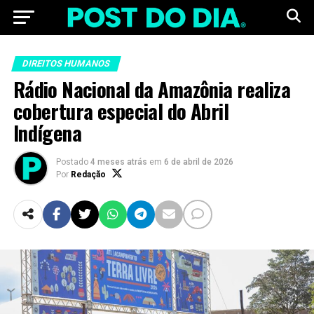
DIREITOS HUMANOS
Rádio Nacional da Amazônia realiza
cobertura especial do Abril
Indígena
Postado
4 meses atrás
em
6 de abril de 2026
Por
Redação