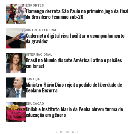
ESPORTES
Itaipu adquire nova área para
Flamengo derrota São Paulo no primeiro jogo da final
do Brasileiro Feminino sub-20
assentamento indígena no
Paraná
DISTRITO FEDERAL
Brasil e Espanha firmam acordo
Caderneta digital visa facilitar o acompanhamento
para promover igualdade de
da gravidez
gênero e combater a misoginia
INTERNACIONAL
Desafios persistem na garantia de
Brasil no Mundo discute América Latina e prisões
direitos trabalhistas no campo
em Israel
JUSTIÇA
Ministro Flávio Dino rejeita pedido de liberdade de
Serviço – Rádio Nacional na cobertura do Abril
Deolane Bezerra
Indígena, por meio dos seguintes programas:
EDUCAÇÃO
Unilab e Instituto Maria da Penha abrem turma de
– Mosaico
educação em gênero
Rádio Nacional da Amazônia e Rádio Nacional do Alto
Solimões – Segunda a sexta, às 12h30 (horário de
PUBLICIDADE