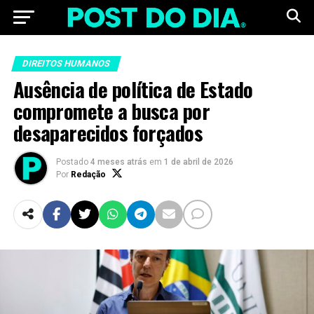
DIREITOS HUMANOS
Ausência de política de Estado
compromete a busca por
desaparecidos forçados
Postado
4 meses atrás
em
1 de abril de 2026
Por
Redação