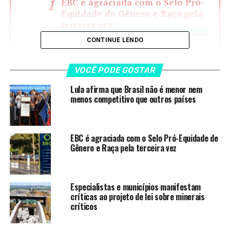
EBC é agraciada com o Selo Pró-
Equidade de Gênero e Raça pela
terceira vez
CONTINUE LENDO
Rio de Janeiro aprova lei para
combater abusos contra mulheres
no transporte coletivo
VOCÊ PODE GOSTAR
Itaipu adquire nova área para
Lula afirma que Brasil não é menor nem
assentamento indígena no
menos competitivo que outros países
Paraná
Brasil e Espanha firmam acordo
para promover igualdade de
EBC é agraciada com o Selo Pró-Equidade de
gênero e combater a misoginia
Gênero e Raça pela terceira vez
Desafios persistem na garantia de
direitos trabalhistas no campo
Especialistas e municípios manifestam
críticas ao projeto de lei sobre minerais
críticos
tvBrasil