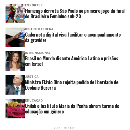
Educação
ESPORTES
Esportes
Flamengo derrota São Paulo no primeiro jogo da final
Geral
do Brasileiro Feminino sub-20
Internacional
Justiça
DISTRITO FEDERAL
Caderneta digital visa facilitar o acompanhamento
Meio Ambiente
da gravidez
Política
Saúde
INTERNACIONAL
Brasil no Mundo discute América Latina e prisões
Versão em áudio
em Israel
Há exatos 62 anos, um golpe militar instaurou no Brasil
JUSTIÇA
Ministro Flávio Dino rejeita pedido de liberdade de
um regime autoritário que duraria 21 anos. Além de
Deolane Bezerra
retirar direitos constitucionais, exercer forte repressão
política e censura à imprensa, a ditadura militar
EDUCAÇÃO
brasileira (1964-1985) perseguiu, torturou e matou
Unilab e Instituto Maria da Penha abrem turma de
opositores, muitos deles ainda com seus corpos
educação em gênero
desaparecidos.
PUBLICIDADE
Mesmo após a redemocratização, na década de 1980, o