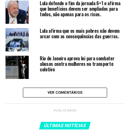
Lula defende o fim da jornada 6×1 e afirma
|
que benefícios devem ser ampliados para
todos, não apenas para os ricos.
carta de serviços
Lula afirma que os mais pobres não devem
|
arcar com as consequências das guerras.
transparência
POR – Português
Rio de Janeiro aprova lei para combater
abusos contra mulheres no transporte
ENG – English
coletivo
ESP – Español
Últimas Notícias
VER COMENTÁRIOS
|
Cultura
PUBLICIDADE
Direitos Humanos
Economia
ÚLTIMAS NOTÍCIAS